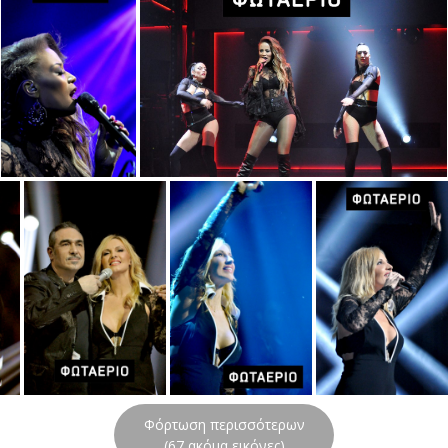
Φόρτωση περισσότερων
(
67
ακόμα εικόνες)