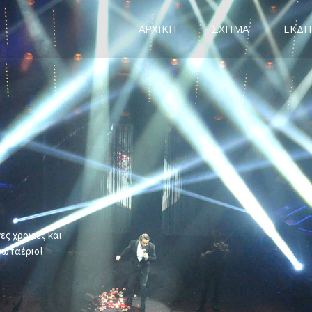
ΑΡΧΙΚΗ
ΣΧΗΜΑ
ΕΚΔΗ
ς χρονιές και
Φωταέριο!